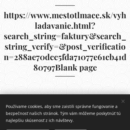
https://www.mestotlmace.sk/vyh
ladavanie.html?
search_string=faktury&search_
string_verify=&post_verificatio
n=288ae70dcc5fda71077e61cb41d
80797Blank page
Používame cookies, aby sme zaistili správne fungovanie a
bezpečnosť našich stránok. Tým vám môžeme poskytnúť tú
najlepšiu skúsenosť z ich návštevy.