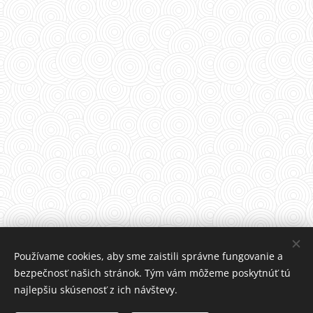
Používame cookies, aby sme zaistili správne fungovanie a
bezpečnosť našich stránok. Tým vám môžeme poskytnúť tú
najlepšiu skúsenosť z ich návštevy.